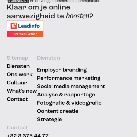
privacybeleid
en ontvang je commerciële communicatie.
Klaar om je online
boosten
aanwezigheid te
?
Sitemap
Diensten
Diensten
Employer branding
Ons werk
Performance marketing
Cultuur
Social media management
What's new
Analyse & rapportage
Contact
Fotografie & videografie
Content creatie
Strategie
Contact
+32 3 375 44 77