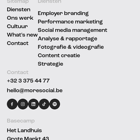
Sitemap
Diensten
Diensten
Employer branding
Ons werk
Performance marketing
Cultuur
Social media management
What's new
Analyse & rapportage
Contact
Fotografie & videografie
Content creatie
Strategie
Contact
+32 3 375 44 77
hello@moresocial.be
facebook
instagram
linkedin
Tiktok
Spotify
Basecamp
Het Landhuis
Grote Markt 43