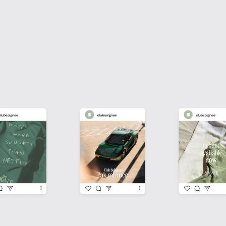
On to many more! 🩷