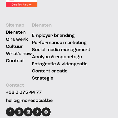
Sitemap
Diensten
Diensten
Employer branding
Ons werk
Performance marketing
Cultuur
Social media management
What's new
Analyse & rapportage
Contact
Fotografie & videografie
Content creatie
Strategie
Contact
+32 3 375 44 77
hello@moresocial.be
facebook
instagram
linkedin
Tiktok
Spotify