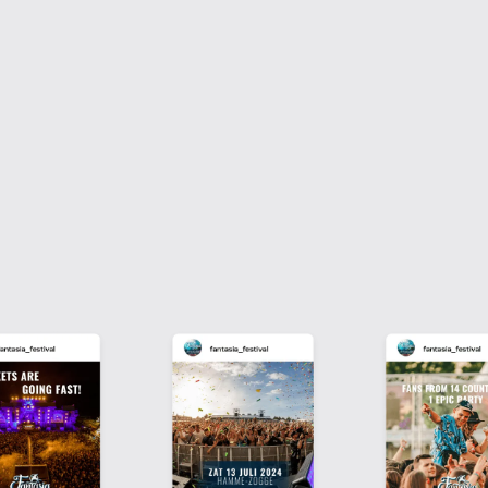
de betrokkenheid verhogen en de ticketverkoop
stimuleren. Met gerichte advertenties, retargeting, en
lookalike audiences zorgden we voor maximale
zichtbaarheid en conversie, van eerste interactie tot
de daadwerkelijke aankoop van tickets.